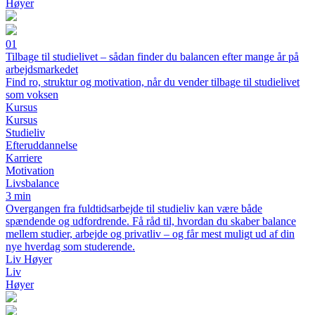
Høyer
01
Tilbage til studielivet – sådan finder du balancen efter mange år på
arbejdsmarkedet
Find ro, struktur og motivation, når du vender tilbage til studielivet
som voksen
Kursus
Kursus
Studieliv
Efteruddannelse
Karriere
Motivation
Livsbalance
3 min
Overgangen fra fuldtidsarbejde til studieliv kan være både
spændende og udfordrende. Få råd til, hvordan du skaber balance
mellem studier, arbejde og privatliv – og får mest muligt ud af din
nye hverdag som studerende.
Liv Høyer
Liv
Høyer