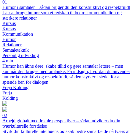
01
Humor i samtaler – sådan bruger du den konstruktivt og respektfuldt
Lær at bruge humor som et redskab til bedre kommunikation og
stærkere relationer
Kursus
Kursus
Kommunikation
Humor
Relationer
Samtaleteknik
Personlig udvikling
4 min
Humor kan åbne døre, skabe tillid og gøre samtaler lettere – men
kun når den bruges med omtanke. Få indsigt i, hvordan du anvender
humor konstruktivt og respektfuldt, så den styrker i stedet for at
spænde ben for dialogen.
Freja Kolding
Freja
Kolding
02
Arbejd globalt med lokale perspektiver – sådan udvikler du din
tværkulturelle forståelse
Styrk din kulturelle intelligens og skab bedre samarbejde på tværs af