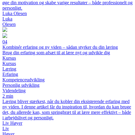
øge din motivation og skabe varige resultater – både professionelt og
personligt.
Luka Olesen
Luka
Olesen
04
Kombinér erfaring og ny viden – sådan styrker du din læring
Brug din erfaring som afsæt til at lære nyt og udvikle dig
Kursus
Kursus
Læring
Erfaring
Kompetenceudvikling
Personlig udvikling
Videndeling
2 min
Læring bliver stærkest, når du kobler din eksisterende erfaring med
ny viden. I denne artikel får du inspiration til, hvordan du kan bruge
det, du allerede kan, som springbræt til at lære mere effektivt – både
i arbejdslivet og personligt.
Liv Høyer
Liv
Høyer