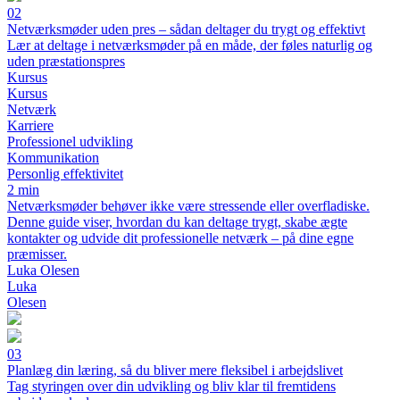
02
Netværksmøder uden pres – sådan deltager du trygt og effektivt
Lær at deltage i netværksmøder på en måde, der føles naturlig og
uden præstationspres
Kursus
Kursus
Netværk
Karriere
Professionel udvikling
Kommunikation
Personlig effektivitet
2 min
Netværksmøder behøver ikke være stressende eller overfladiske.
Denne guide viser, hvordan du kan deltage trygt, skabe ægte
kontakter og udvide dit professionelle netværk – på dine egne
præmisser.
Luka Olesen
Luka
Olesen
03
Planlæg din læring, så du bliver mere fleksibel i arbejdslivet
Tag styringen over din udvikling og bliv klar til fremtidens