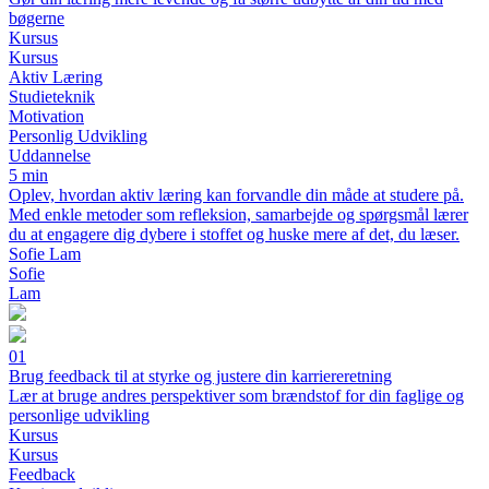
bøgerne
Kursus
Kursus
Aktiv Læring
Studieteknik
Motivation
Personlig Udvikling
Uddannelse
5 min
Oplev, hvordan aktiv læring kan forvandle din måde at studere på.
Med enkle metoder som refleksion, samarbejde og spørgsmål lærer
du at engagere dig dybere i stoffet og huske mere af det, du læser.
Sofie Lam
Sofie
Lam
01
Brug feedback til at styrke og justere din karriereretning
Lær at bruge andres perspektiver som brændstof for din faglige og
personlige udvikling
Kursus
Kursus
Feedback