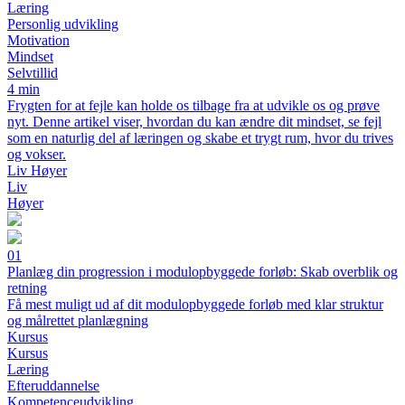
Læring
Personlig udvikling
Motivation
Mindset
Selvtillid
4 min
Frygten for at fejle kan holde os tilbage fra at udvikle os og prøve
nyt. Denne artikel viser, hvordan du kan ændre dit mindset, se fejl
som en naturlig del af læringen og skabe et trygt rum, hvor du trives
og vokser.
Liv Høyer
Liv
Høyer
01
Planlæg din progression i modulopbyggede forløb: Skab overblik og
retning
Få mest muligt ud af dit modulopbyggede forløb med klar struktur
og målrettet planlægning
Kursus
Kursus
Læring
Efteruddannelse
Kompetenceudvikling