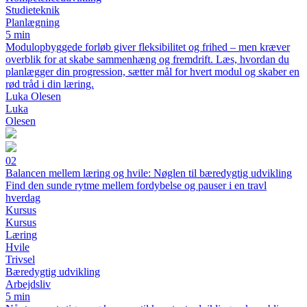
Studieteknik
Planlægning
5 min
Modulopbyggede forløb giver fleksibilitet og frihed – men kræver
overblik for at skabe sammenhæng og fremdrift. Læs, hvordan du
planlægger din progression, sætter mål for hvert modul og skaber en
rød tråd i din læring.
Luka Olesen
Luka
Olesen
02
Balancen mellem læring og hvile: Nøglen til bæredygtig udvikling
Find den sunde rytme mellem fordybelse og pauser i en travl
hverdag
Kursus
Kursus
Læring
Hvile
Trivsel
Bæredygtig udvikling
Arbejdsliv
5 min