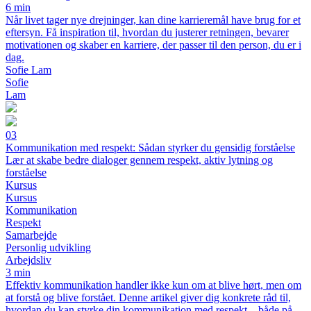
6 min
Når livet tager nye drejninger, kan dine karrieremål have brug for et
eftersyn. Få inspiration til, hvordan du justerer retningen, bevarer
motivationen og skaber en karriere, der passer til den person, du er i
dag.
Sofie Lam
Sofie
Lam
03
Kommunikation med respekt: Sådan styrker du gensidig forståelse
Lær at skabe bedre dialoger gennem respekt, aktiv lytning og
forståelse
Kursus
Kursus
Kommunikation
Respekt
Samarbejde
Personlig udvikling
Arbejdsliv
3 min
Effektiv kommunikation handler ikke kun om at blive hørt, men om
at forstå og blive forstået. Denne artikel giver dig konkrete råd til,
hvordan du kan styrke din kommunikation med respekt – både på