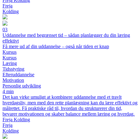
Freja Kolding
Freja
Kolding
03
Uddannelse med begrænset tid – sådan planlægger du din læring
effektivt
Få mere ud af din uddannelse – også når tiden er knap
Kursus
Kursus
Læring
Tidsstyring
Efteruddannelse
Motivation
Personlig udvikling
4 min
Det kan virke umuligt at kombinere uddannelse med et travlt
hverdagsliv, men med den rette planlægning kan du lære effektivt og
målrettet. Få praktiske råd til, hvordan du strukturerer din tid,
bevarer motivationen og skaber balance mellem læring og hverdag.
Freja Kolding
Freja
Kolding