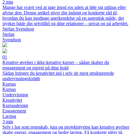
2 min
Mange har svært ved at tage imod ros uden at føle sig utilpas eller
afvise den. Denne artikel giver dig indsigt og konkrete råd til,
hvordan du kan modtage anerkendelse på en autentisk måde, der
styrker både din selvtillid og dine relationer – privat og på arbejdet.
Stefan Svendson
Stefan
Svendson
01
Kreative øvelser i ikke-kreative kurser – sådan skaber du
engagement og energi på dine hold
Sådan bringer du kreativitet ind i selv de mest strukturerede
undervisningsforløb
Kursus
Kursus
Undervisning
Kreativitet
Kursusdesign
Engagement
Læring
3 min
Selv i fag som regnskab, jura og projektstyring kan kreative øvelser
skabe energi, engagement og bedre læring. Få konkrete idéer til,