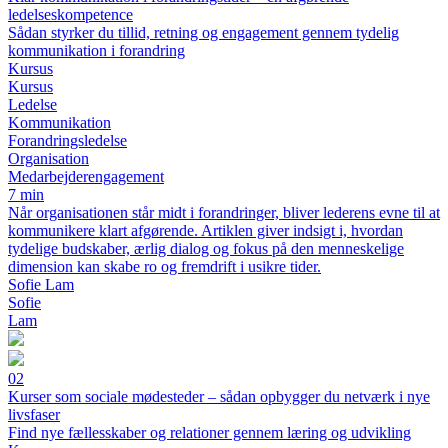
ledelseskompetence
Sådan styrker du tillid, retning og engagement gennem tydelig
kommunikation i forandring
Kursus
Kursus
Ledelse
Kommunikation
Forandringsledelse
Organisation
Medarbejderengagement
7 min
Når organisationen står midt i forandringer, bliver lederens evne til at
kommunikere klart afgørende. Artiklen giver indsigt i, hvordan
tydelige budskaber, ærlig dialog og fokus på den menneskelige
dimension kan skabe ro og fremdrift i usikre tider.
Sofie Lam
Sofie
Lam
02
Kurser som sociale mødesteder – sådan opbygger du netværk i nye
livsfaser
Find nye fællesskaber og relationer gennem læring og udvikling