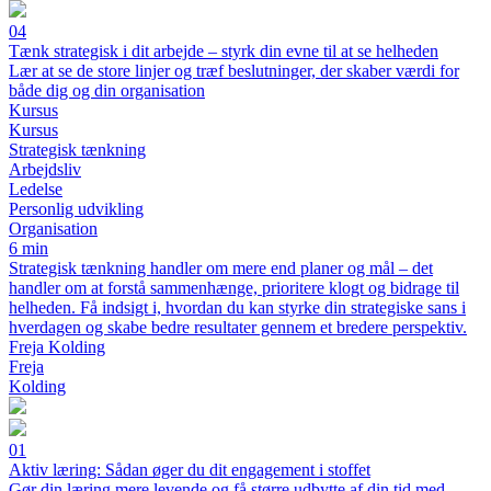
04
Tænk strategisk i dit arbejde – styrk din evne til at se helheden
Lær at se de store linjer og træf beslutninger, der skaber værdi for
både dig og din organisation
Kursus
Kursus
Strategisk tænkning
Arbejdsliv
Ledelse
Personlig udvikling
Organisation
6 min
Strategisk tænkning handler om mere end planer og mål – det
handler om at forstå sammenhænge, prioritere klogt og bidrage til
helheden. Få indsigt i, hvordan du kan styrke din strategiske sans i
hverdagen og skabe bedre resultater gennem et bredere perspektiv.
Freja Kolding
Freja
Kolding
01
Aktiv læring: Sådan øger du dit engagement i stoffet
Gør din læring mere levende og få større udbytte af din tid med