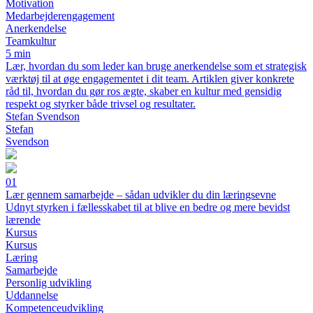
Motivation
Medarbejderengagement
Anerkendelse
Teamkultur
5 min
Lær, hvordan du som leder kan bruge anerkendelse som et strategisk
værktøj til at øge engagementet i dit team. Artiklen giver konkrete
råd til, hvordan du gør ros ægte, skaber en kultur med gensidig
respekt og styrker både trivsel og resultater.
Stefan Svendson
Stefan
Svendson
01
Lær gennem samarbejde – sådan udvikler du din læringsevne
Udnyt styrken i fællesskabet til at blive en bedre og mere bevidst
lærende
Kursus
Kursus
Læring
Samarbejde
Personlig udvikling
Uddannelse
Kompetenceudvikling