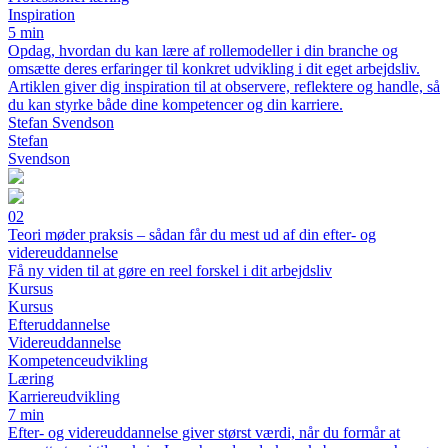
Inspiration
5 min
Opdag, hvordan du kan lære af rollemodeller i din branche og
omsætte deres erfaringer til konkret udvikling i dit eget arbejdsliv.
Artiklen giver dig inspiration til at observere, reflektere og handle, så
du kan styrke både dine kompetencer og din karriere.
Stefan Svendson
Stefan
Svendson
02
Teori møder praksis – sådan får du mest ud af din efter- og
videreuddannelse
Få ny viden til at gøre en reel forskel i dit arbejdsliv
Kursus
Kursus
Efteruddannelse
Videreuddannelse
Kompetenceudvikling
Læring
Karriereudvikling
7 min
Efter- og videreuddannelse giver størst værdi, når du formår at