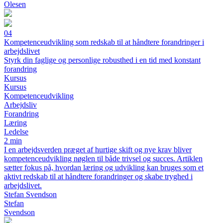
Olesen
04
Kompetenceudvikling som redskab til at håndtere forandringer i
arbejdslivet
Styrk din faglige og personlige robusthed i en tid med konstant
forandring
Kursus
Kursus
Kompetenceudvikling
Arbejdsliv
Forandring
Læring
Ledelse
2 min
I en arbejdsverden præget af hurtige skift og nye krav bliver
kompetenceudvikling nøglen til både trivsel og succes. Artiklen
sætter fokus på, hvordan læring og udvikling kan bruges som et
aktivt redskab til at håndtere forandringer og skabe tryghed i
arbejdslivet.
Stefan Svendson
Stefan
Svendson