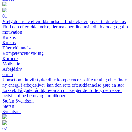
01
Vælg den rette efteruddannelse – find det, der passer til dine behov
Find den efteruddannelse, der matcher dine mål, din hverdag og din
motivation
Kursus
Kursus
Efteruddannelse
Kompetenceudvikling
Karriere
Motivation
Arbejdsliv
6 min
Uanset om du vil styrke dine kompetencer, skifte retning eller finde
ny energi i arbejdslivet, kan den rette efteruddannelse gøre en stor
forskel. Få gode råd til, hvordan du vælger det forløb, der passer
bedst til dine behov og ambitioner.
Stefan Svendson
Stefan
Svendson
02