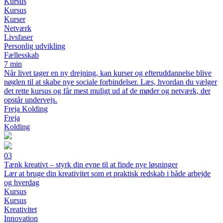
Kursus
Kursus
Kurser
Netværk
Livsfaser
Personlig udvikling
Fællesskab
7 min
Når livet tager en ny drejning, kan kurser og efteruddannelse blive
nøglen til at skabe nye sociale forbindelser. Læs, hvordan du vælger
det rette kursus og får mest muligt ud af de møder og netværk, der
opstår undervejs.
Freja Kolding
Freja
Kolding
03
Tænk kreativt – styrk din evne til at finde nye løsninger
Lær at bruge din kreativitet som et praktisk redskab i både arbejde
og hverdag
Kursus
Kursus
Kreativitet
Innovation