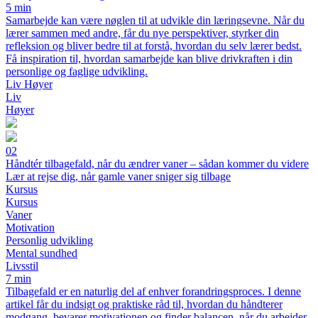
5 min
Samarbejde kan være nøglen til at udvikle din læringsevne. Når du
lærer sammen med andre, får du nye perspektiver, styrker din
refleksion og bliver bedre til at forstå, hvordan du selv lærer bedst.
Få inspiration til, hvordan samarbejde kan blive drivkraften i din
personlige og faglige udvikling.
Liv Høyer
Liv
Høyer
02
Håndtér tilbagefald, når du ændrer vaner – sådan kommer du videre
Lær at rejse dig, når gamle vaner sniger sig tilbage
Kursus
Kursus
Vaner
Motivation
Personlig udvikling
Mental sundhed
Livsstil
7 min
Tilbagefald er en naturlig del af enhver forandringsproces. I denne
artikel får du indsigt og praktiske råd til, hvordan du håndterer
modgang, bevarer motivationen og finder balancen, når du arbejder