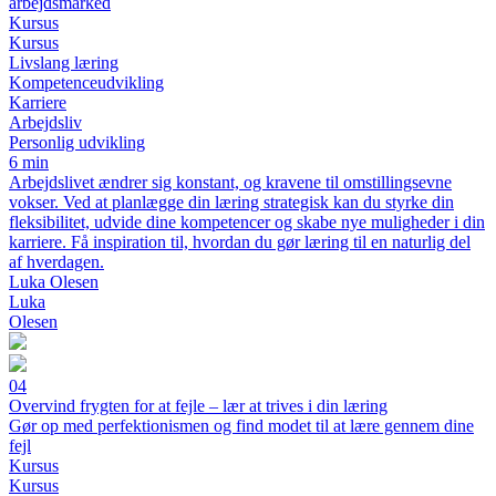
arbejdsmarked
Kursus
Kursus
Livslang læring
Kompetenceudvikling
Karriere
Arbejdsliv
Personlig udvikling
6 min
Arbejdslivet ændrer sig konstant, og kravene til omstillingsevne
vokser. Ved at planlægge din læring strategisk kan du styrke din
fleksibilitet, udvide dine kompetencer og skabe nye muligheder i din
karriere. Få inspiration til, hvordan du gør læring til en naturlig del
af hverdagen.
Luka Olesen
Luka
Olesen
04
Overvind frygten for at fejle – lær at trives i din læring
Gør op med perfektionismen og find modet til at lære gennem dine
fejl
Kursus
Kursus