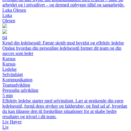
arbejdet og i privatlivet – og dermed opbygge tillid og samarbejde.
Luka Olesen
Luka
Olesen
04
Kend din ledelsesstil: Første skridt mod bevidst og effektiv ledelse
Opdag hvordan din personlige ledelsesstil former dit team og din
succes som leder
Kursus
Kursus
Ledelse
Selvindsigt
Kommunikation
Teamudvikling
Personlig udvikling
5 min
Effektiv ledelse starter med selvindsigt. Lær at genkende din egen
ledelsesstil, forstå dens styrker og faldgruber, og find ud af, hvordan
du kan tilpasse den til forskellige situationer for at skabe bedre
resultater og trivsel i dit team.
Liv Høyer
Liv