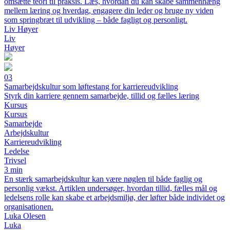
omsætte teori til praksis. Læs, hvordan du kan skabe sammenhæng
mellem læring og hverdag, engagere din leder og bruge ny viden
som springbræt til udvikling – både fagligt og personligt.
Liv Høyer
Liv
Høyer
03
Samarbejdskultur som løftestang for karriereudvikling
Styrk din karriere gennem samarbejde, tillid og fælles læring
Kursus
Kursus
Samarbejde
Arbejdskultur
Karriereudvikling
Ledelse
Trivsel
3 min
En stærk samarbejdskultur kan være nøglen til både faglig og
personlig vækst. Artiklen undersøger, hvordan tillid, fælles mål og
ledelsens rolle kan skabe et arbejdsmiljø, der løfter både individet og
organisationen.
Luka Olesen
Luka