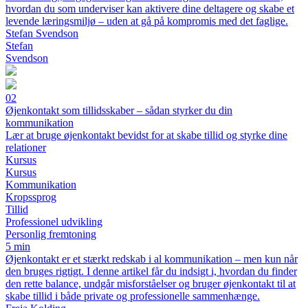
hvordan du som underviser kan aktivere dine deltagere og skabe et
levende læringsmiljø – uden at gå på kompromis med det faglige.
Stefan Svendson
Stefan
Svendson
02
Øjenkontakt som tillidsskaber – sådan styrker du din
kommunikation
Lær at bruge øjenkontakt bevidst for at skabe tillid og styrke dine
relationer
Kursus
Kursus
Kommunikation
Kropssprog
Tillid
Professionel udvikling
Personlig fremtoning
5 min
Øjenkontakt er et stærkt redskab i al kommunikation – men kun når
den bruges rigtigt. I denne artikel får du indsigt i, hvordan du finder
den rette balance, undgår misforståelser og bruger øjenkontakt til at
skabe tillid i både private og professionelle sammenhænge.