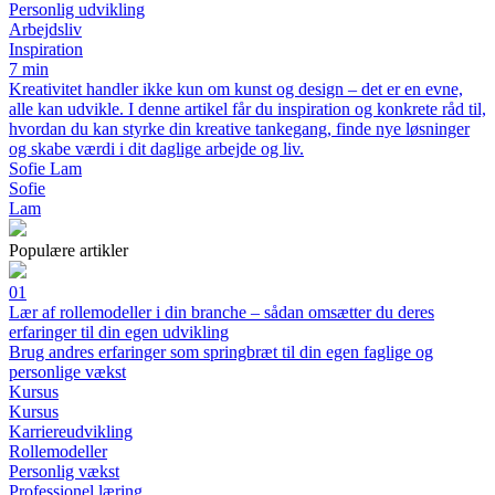
Personlig udvikling
Arbejdsliv
Inspiration
7 min
Kreativitet handler ikke kun om kunst og design – det er en evne,
alle kan udvikle. I denne artikel får du inspiration og konkrete råd til,
hvordan du kan styrke din kreative tankegang, finde nye løsninger
og skabe værdi i dit daglige arbejde og liv.
Sofie Lam
Sofie
Lam
Populære artikler
01
Lær af rollemodeller i din branche – sådan omsætter du deres
erfaringer til din egen udvikling
Brug andres erfaringer som springbræt til din egen faglige og
personlige vækst
Kursus
Kursus
Karriereudvikling
Rollemodeller
Personlig vækst
Professionel læring