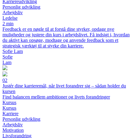
Karriereudvikling
Personlig udvikling
Arbejdsliv
Ledelse
2 min
Feedback er en nøgle til at forstå dine styrker, opdage nye
muligheder og justere din kurs i arbejdslivet. Få indsigt i, hvordan
du aktivt kan opsøge, modtage og anvende feedback som et
strategisk værktøj til at styrke din karriere.
Sofie Lam
Sofie
Lam
02
Justér dine karrieremål, når livet forandrer sig – sådan holder du
kursen
Find balancen mellem ambitioner og livets forandringer
Kursus
Kursus
Karriere
Personlig udvikling
Arbejdsliv
Motivation
Livsforandring