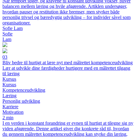
Når tempoet stiger, og kravene til konstant udvikling vokser, bliver
balancen mellem læring og hvile afgørende. Artiklen undersøger,
hvordan pauser og restitution ikke bremser, men styrker både
personlig trivsel og bæredygtig udvikling – for individer såvel som
organisationer.
Sofie Lam
Sofie
Lam
03
Bliv bedre til hurtigt at lære nyt med målrettet kompetenceudvikling
Lær at udvikle dine færdigheder hurtigere med en målrettet tilgang
til læring
Kursus
Kursus
Kompetenceudvikling
Læring
Personlig udvikling
Karriere
Motivation
2 min
I en verden i konstant forandring er evnen til hurtigt at tilegne sig ny
viden afgørende. Denne artikel giver dig konkrete råd til, hvordan
du gennem målrettet kompetenceudvikling kan styrke din læring,