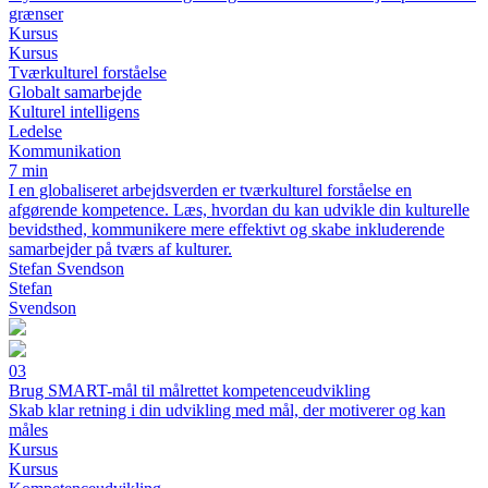
grænser
Kursus
Kursus
Tværkulturel forståelse
Globalt samarbejde
Kulturel intelligens
Ledelse
Kommunikation
7 min
I en globaliseret arbejdsverden er tværkulturel forståelse en
afgørende kompetence. Læs, hvordan du kan udvikle din kulturelle
bevidsthed, kommunikere mere effektivt og skabe inkluderende
samarbejder på tværs af kulturer.
Stefan Svendson
Stefan
Svendson
03
Brug SMART-mål til målrettet kompetenceudvikling
Skab klar retning i din udvikling med mål, der motiverer og kan
måles
Kursus
Kursus