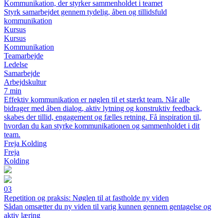
Kommunikation, der styrker sammenholdet i teamet
Styrk samarbejdet gennem tydelig, åben og tillidsfuld
kommunikation
Kursus
Kursus
Kommunikation
Teamarbejde
Ledelse
Samarbejde
Arbejdskultur
7 min
Effektiv kommunikation er nøglen til et stærkt team. Når alle
bidrager med åben dialog, aktiv lytning og konstruktiv feedback,
skabes der tillid, engagement og fælles retning. Få inspiration til,
hvordan du kan styrke kommunikationen og sammenholdet i dit
team.
Freja Kolding
Freja
Kolding
03
Repetition og praksis: Nøglen til at fastholde ny viden
Sådan omsætter du ny viden til varig kunnen gennem gentagelse og
aktiv læring