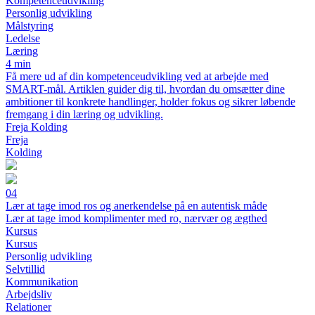
Kompetenceudvikling
Personlig udvikling
Målstyring
Ledelse
Læring
4 min
Få mere ud af din kompetenceudvikling ved at arbejde med
SMART-mål. Artiklen guider dig til, hvordan du omsætter dine
ambitioner til konkrete handlinger, holder fokus og sikrer løbende
fremgang i din læring og udvikling.
Freja Kolding
Freja
Kolding
04
Lær at tage imod ros og anerkendelse på en autentisk måde
Lær at tage imod komplimenter med ro, nærvær og ægthed
Kursus
Kursus
Personlig udvikling
Selvtillid
Kommunikation
Arbejdsliv
Relationer