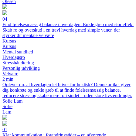
Olesen
04
Find følelsesmæssig balance i hverdagen: Enkle greb med stor effekt
Skab ro og overskud i en travl hverdag med simple vaner, der
styrker dit mentale velvære
Kursus
Kursus
Mental sundhed
Hverdagsro
Stresshåndtering
Personlig udvikling
Velvære
2 min
Oplever du, at hverdagen let bliver for hektisk? Denne artikel giver
dig konkrete og enkle greb til at finde følelsesmæssig balance,
reducere stress og skabe mere ro i sindet – uden store livsændringer.
Sofie Lam
Sofie
Lam
01
Klar kommunikation i forandringstider – en afgørende