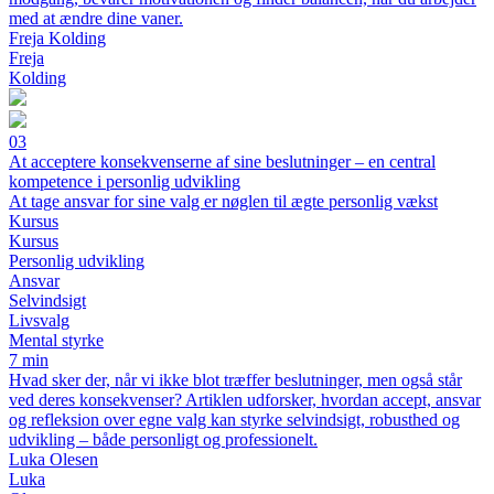
med at ændre dine vaner.
Freja Kolding
Freja
Kolding
03
At acceptere konsekvenserne af sine beslutninger – en central
kompetence i personlig udvikling
At tage ansvar for sine valg er nøglen til ægte personlig vækst
Kursus
Kursus
Personlig udvikling
Ansvar
Selvindsigt
Livsvalg
Mental styrke
7 min
Hvad sker der, når vi ikke blot træffer beslutninger, men også står
ved deres konsekvenser? Artiklen udforsker, hvordan accept, ansvar
og refleksion over egne valg kan styrke selvindsigt, robusthed og
udvikling – både personligt og professionelt.
Luka Olesen
Luka